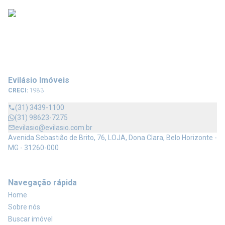
Evilásio Imóveis
CRECI:
1983
(31) 3439-1100
(31) 98623-7275
evilasio@evilasio.com.br
Avenida Sebastião de Brito, 76, LOJA, Dona Clara, Belo Horizonte -
MG - 31260-000
Navegação rápida
Home
Sobre nós
Buscar imóvel