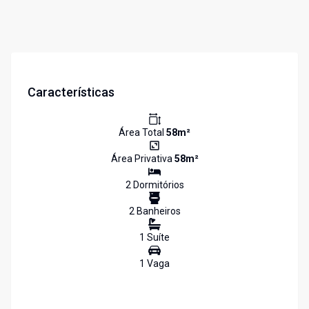
Características
Área Total
58
m²
Área Privativa
58
m²
2
Dormitório
s
2
Banheiro
s
1
Suíte
1
Vaga