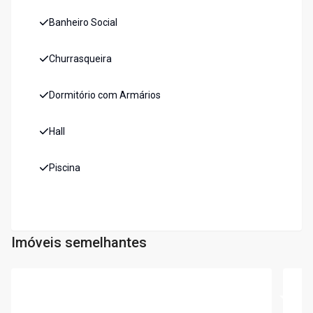
Banheiro Social
Churrasqueira
Dormitório com Armários
Hall
Piscina
Imóveis semelhantes
Cód:
5771
Cód:
5