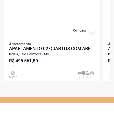
Comparar
Apartamento
Ap
APARTAMENTO 02 QUARTOS COM AREA
AP
DE LAZER COMPLETA A POUCOS
DE
Indaiá, Belo Horizonte - MG
Ind
METROS DA UFMG E UNIFENAS
R$ 495.561,80
ME
R$
LIBERDADE PAMPULHA .
LI
58
m²
2
2
1
1
73
m