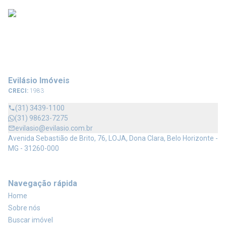
Evilásio Imóveis
CRECI:
1983
(31) 3439-1100
(31) 98623-7275
evilasio@evilasio.com.br
Avenida Sebastião de Brito, 76, LOJA, Dona Clara, Belo Horizonte -
MG - 31260-000
Navegação rápida
Home
Sobre nós
Buscar imóvel