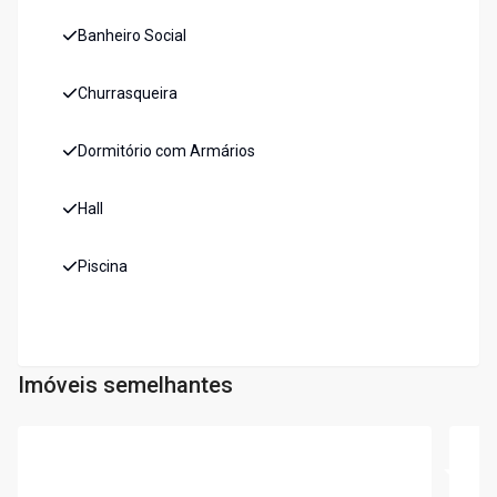
Banheiro Social
Churrasqueira
Dormitório com Armários
Hall
Piscina
Imóveis semelhantes
Cód:
5771
Cód:
5