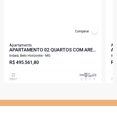
Comparar
Apartamento
Ap
APARTAMENTO 02 QUARTOS COM AREA
AP
DE LAZER COMPLETA A POUCOS
DE
Indaiá, Belo Horizonte - MG
Ind
METROS DA UFMG E UNIFENAS
R$ 495.561,80
ME
R$
LIBERDADE PAMPULHA .
LI
58
m²
2
2
1
1
73
m