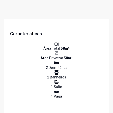
Características
Área Total
58
m²
Área Privativa
58
m²
2
Dormitório
s
2
Banheiro
s
1
Suíte
1
Vaga