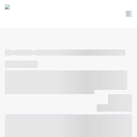
----
----- -----
----- ----- -- ------ ---- ---- -- ----- ----- ----- --- ------
----
-----
---- ------
----- ----- -- ------ ---- ---- -- ----- ----- -----
--- ------
----- ----- -- ------ ---- ---- -- ----- ----- ----- --- ------
-------------
Compartilhar
Favorito