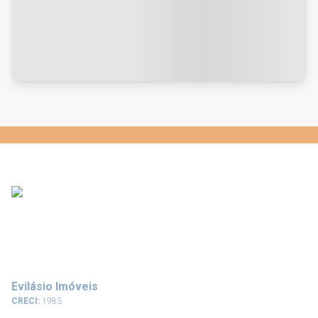
Evilásio Imóveis
CRECI:
1983