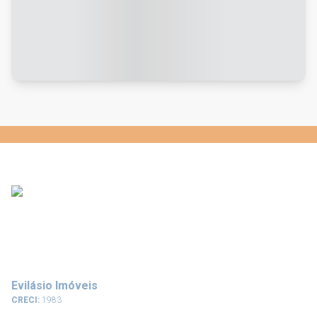
Evilásio Imóveis
CRECI:
1983