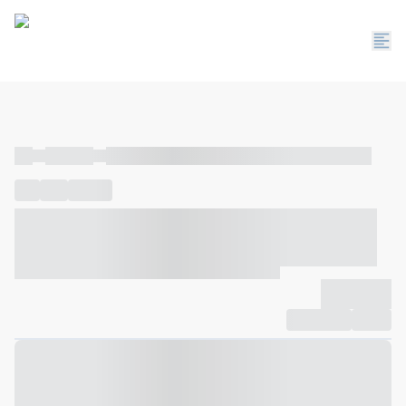
----
----- -----
----- ----- -- ------ ---- ---- -- ----- ----- ----- --- ------
----
-----
---- ------
----- ----- -- ------ ---- ---- -- ----- ----- -----
--- ------
----- ----- -- ------ ---- ---- -- ----- ----- ----- --- ------
-------------
Compartilhar
Favorito