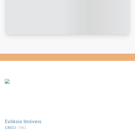
Evilásio Imóveis
CRECI:
1983