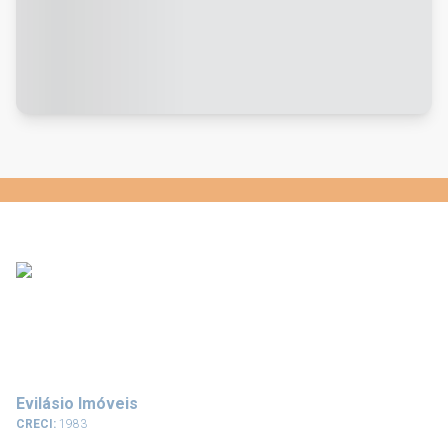
Evilásio Imóveis
CRECI:
1983