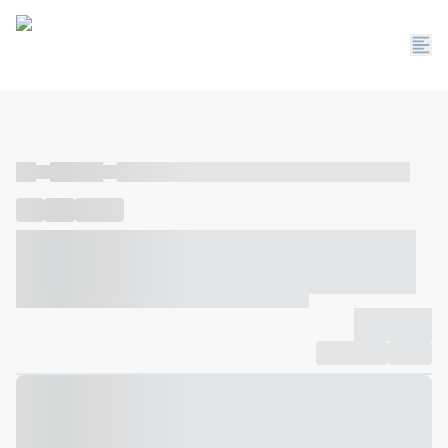
----
----- -----
----- ----- -- ------ ---- ---- -- ----- ----- ----- --- ------
----
-----
---- ------
----- ----- -- ------ ---- ---- -- ----- ----- -----
--- ------
----- ----- -- ------ ---- ---- -- ----- ----- ----- --- ------
-------------
Compartilhar
Favorito