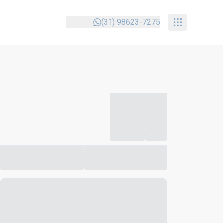
(31) 98623-7275
-----------
--
Compartilhar
Favorito