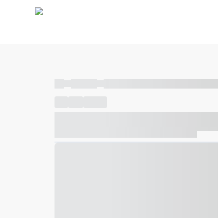
----
----- -----
----- ----- -- ------ ---- ---- -- ----- ----- ---
----
-----
---- ------
----- ----- -- ------ ---- ---- -- ---
----- ----- -- ------ ---- ---- -- ----- ----- ----- --- ------