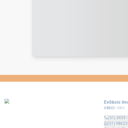
Evilásio Im
CRECI:
1983
(31) 3439-
(31) 98623