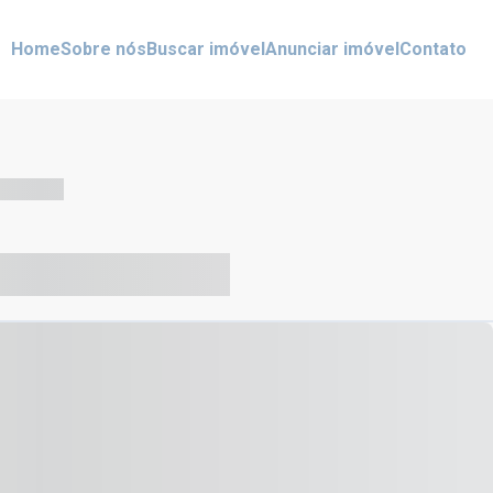
Home
Sobre nós
Buscar imóvel
Anunciar imóvel
Contato
-- --- ------
-- ----- ----- --- ------