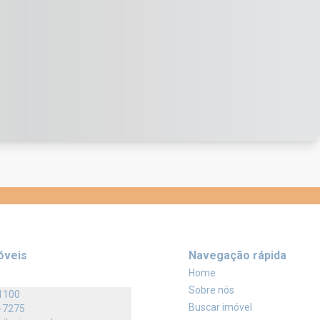
óveis
Navegação rápida
Home
Sobre nós
1100
Buscar imóvel
-7275