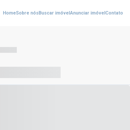
Home
Sobre nós
Buscar imóvel
Anunciar imóvel
Contato
-- --- ------
-- ----- ----- --- ------