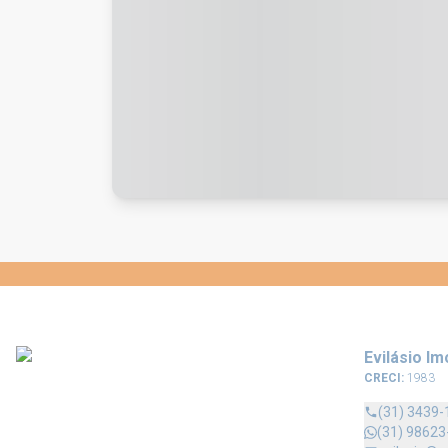
Evilásio Im
CRECI:
1983
(31) 3439-
(31) 98623