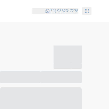
(31) 98623-7275
-----------
--
Compartilhar
Favorito