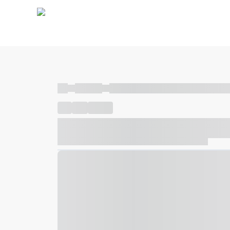
----
----- -----
----- ----- -- ------ ---- ---- -- ----- ----- ---
----
-----
---- ------
----- ----- -- ------ ---- ---- -- ---
----- ----- -- ------ ---- ---- -- ----- ----- ----- --- ------