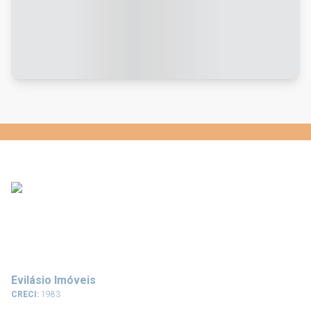
Evilásio Imóveis
CRECI:
1983