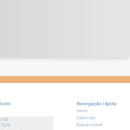
óveis
Navegação rápida
Home
Sobre nós
1100
Buscar imóvel
-7275