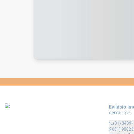
Evilásio Im
CRECI:
1983
(31) 3439-
(31) 98623