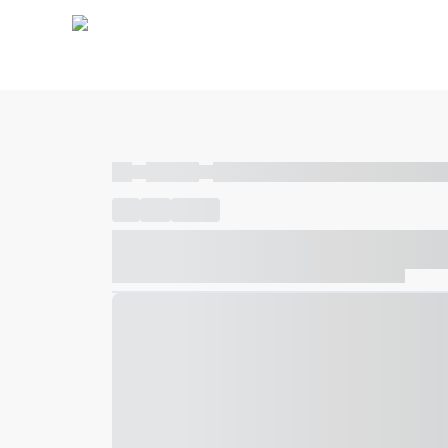
----
----- -----
----- ----- -- ------ ---- ---- -- ----- ----- ---
----
-----
---- ------
----- ----- -- ------ ---- ---- -- ---
----- ----- -- ------ ---- ---- -- ----- ----- ----- --- ------