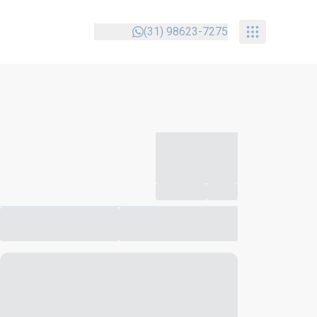
(31) 98623-7275
-----------
--
Compartilhar
Favorito