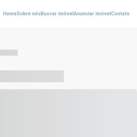
Home
Sobre nós
Buscar imóvel
Anunciar imóvel
Contato
-- --- ------
-- ----- ----- --- ------