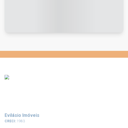
Evilásio Imóveis
CRECI:
1983