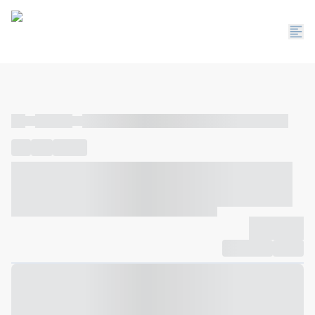
----
----- -----
----- ----- -- ------ ---- ---- -- ----- ----- ----- --- ------
----
-----
---- ------
----- ----- -- ------ ---- ---- -- ----- ----- -----
--- ------
----- ----- -- ------ ---- ---- -- ----- ----- ----- --- ------
-------------
Compartilhar
Favorito